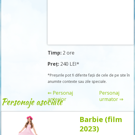
Timp:
2 ore
Preț:
240 LEI*
*Prețurile pot fi diferite față de cele de pe site în
anumite contexte sau zile speciale.
⇐ Personaj
Personaj
Personaje asociate
anterior
urmator ⇒
Barbie (film
Rezervă
2023)