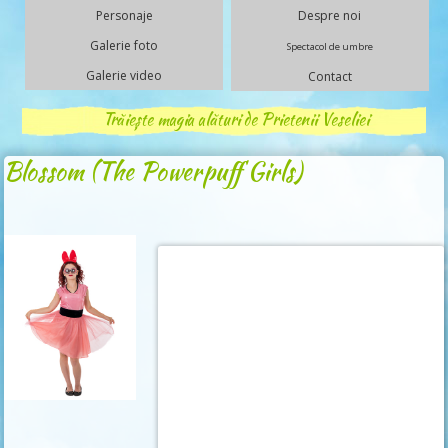
Personaje
Despre noi
Galerie foto
Spectacol de umbre
Galerie video
Contact
Trăiește magia alături de Prietenii Veseliei
Blossom (The Powerpuff Girls)