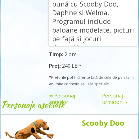
bună cu Scooby Doo,
Daphne si Welma.
Programul include
baloane modelate, picturi
pe față si jocuri
distractive.
Timp:
2 ore
Preț:
240 LEI*
*Prețurile pot fi diferite față de cele de pe site în
anumite contexte sau zile speciale.
⇐ Personaj
Personaj
Personaje asociate
anterior
urmator ⇒
Scooby Doo
Rezervă