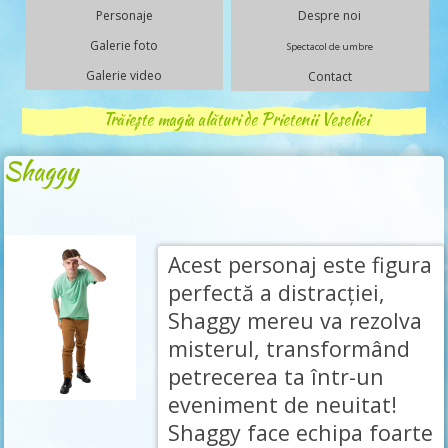
Personaje
Despre noi
Galerie foto
Spectacol de umbre
Galerie video
Contact
Trăiește magia alături de Prietenii Veseliei
Shaggy
Acest personaj este figura
perfectă a distracţiei,
Shaggy mereu va rezolva
misterul, transformând
petrecerea ta într-un
eveniment de neuitat!
Shaggy face echipa foarte