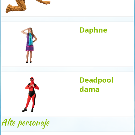
acum
Daphne
Deadpool
dama
Alte personaje