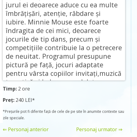
jurul ei deoarece aduce cu ea multe
îmbrățișări, atenție, răbdare și
iubire. Minnie Mouse este foarte
îndragita de cei mici, deoarece
jocurile de tip dans, precum şi
competiţiile contribuie la o petrecere
de neuitat. Programul presupune
pictură pe faţă, jocuri adaptate
pentru vârsta copiilor invitați,muzică
tematică și baloane modelate.
Timp:
2 ore
Preț:
240 LEI*
*Prețurile pot fi diferite față de cele de pe site în anumite contexte sau
zile speciale.
⇐ Personaj anterior
Personaj urmator ⇒