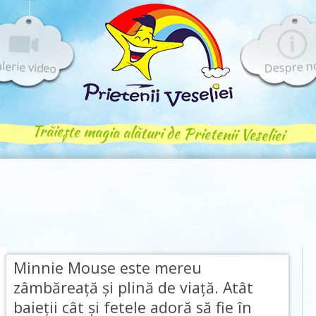
lerie video
Despre n
Trăiește magia alături de Prietenii Veseliei
Minnie Mouse este mereu
zâmbăreaţă şi plină de viaţă. Atât
baieţii cât şi fetele adoră să fie în