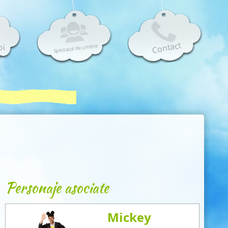
Contact
oi
Spectacol de umbre
Personaje asociate
Mickey