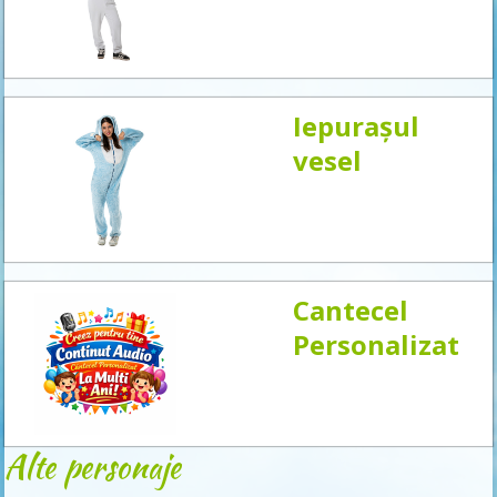
acum
Iepurașul
vesel
Cantecel
Personalizat
Alte personaje