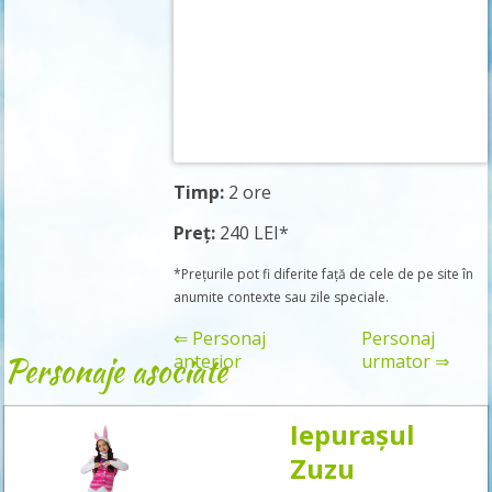
Timp:
2 ore
Preț:
240 LEI*
*Prețurile pot fi diferite față de cele de pe site în
anumite contexte sau zile speciale.
⇐ Personaj
Personaj
Personaje asociate
anterior
urmator ⇒
Iepurașul
Rezervă
Zuzu