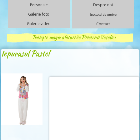
Personaje
Despre noi
Galerie foto
Spectacol de umbre
Galerie video
Contact
Trăiește magia alături de Prietenii Veseliei
Iepurasul Pastel