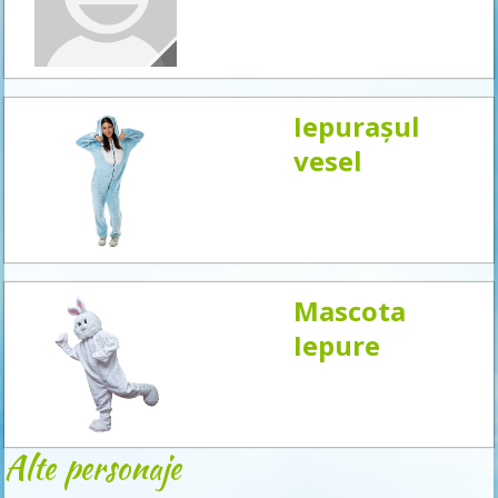
acum
Iepurașul
vesel
Mascota
Iepure
Alte personaje