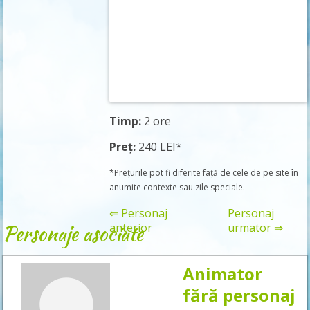
Timp:
2 ore
Preț:
240 LEI*
*Prețurile pot fi diferite față de cele de pe site în
anumite contexte sau zile speciale.
⇐ Personaj
Personaj
Personaje asociate
anterior
urmator ⇒
Animator
Rezervă
fără personaj