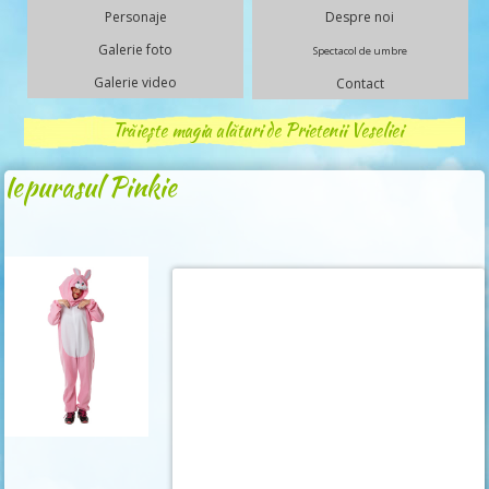
Personaje
Despre noi
Galerie foto
Spectacol de umbre
Galerie video
Contact
Trăiește magia alături de Prietenii Veseliei
Iepurasul Pinkie