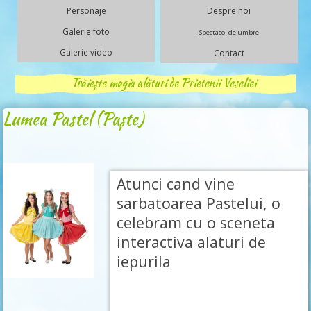
Personaje
Despre noi
Galerie foto
Spectacol de umbre
Galerie video
Contact
Trăiește magia alături de Prietenii Veseliei
Lumea Pastel (Paște)
Atunci cand vine
sarbatoarea Pastelui, o
celebram cu o sceneta
interactiva alaturi de
iepurila