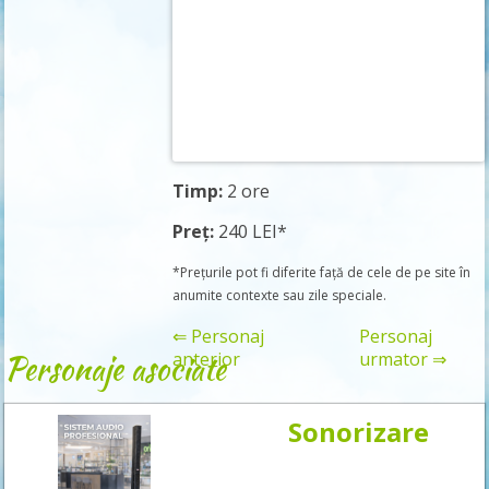
Timp:
2 ore
Preț:
240 LEI*
*Prețurile pot fi diferite față de cele de pe site în
anumite contexte sau zile speciale.
⇐ Personaj
Personaj
Personaje asociate
anterior
urmator ⇒
Sonorizare
Rezervă