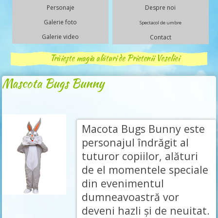
Personaje
Despre noi
Galerie foto
Spectacol de umbre
Galerie video
Contact
Trăiește magia alături de Prietenii Veseliei
Mascota Bugs Bunny
Macota Bugs Bunny este
personajul îndrăgit al
tuturor copiilor, alături
de el momentele speciale
din evenimentul
dumneavoastră vor
deveni hazli și de neuitat.