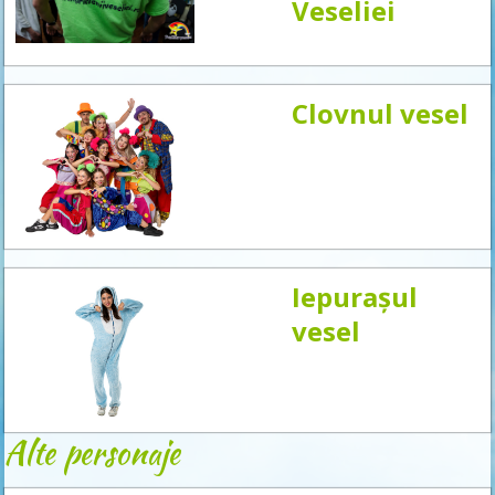
acum
Veseliei
Clovnul vesel
Iepurașul
vesel
Alte personaje