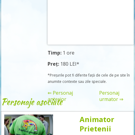
Timp:
1 ore
Preț:
180 LEI*
*Prețurile pot fi diferite față de cele de pe site în
anumite contexte sau zile speciale.
⇐ Personaj
Personaj
Personaje asociate
anterior
urmator ⇒
Animator
Rezervă
Prietenii