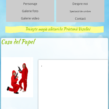
Personaje
Despre noi
Galerie foto
Spectacol de umbre
Galerie video
Contact
Trăiește magia alături de Prietenii Veseliei
Casa del Papel
.