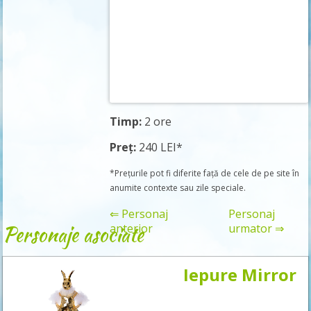
Timp:
2 ore
Preț:
240 LEI*
*Prețurile pot fi diferite față de cele de pe site în
anumite contexte sau zile speciale.
⇐ Personaj
Personaj
Personaje asociate
anterior
urmator ⇒
Iepure Mirror
Rezervă