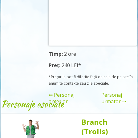
Timp:
2 ore
Preț:
240 LEI*
*Prețurile pot fi diferite față de cele de pe site în
anumite contexte sau zile speciale.
⇐ Personaj
Personaj
Personaje asociate
anterior
urmator ⇒
Branch
Rezervă
(Trolls)