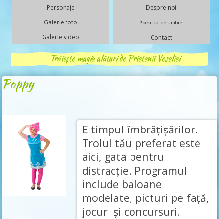
Personaje
Despre noi
Galerie foto
Spectacol de umbre
Galerie video
Contact
Trăiește magia alături de Prietenii Veseliei
Poppy
E timpul îmbrățișărilor.
Trolul tău preferat este
aici, gata pentru
distracție. Programul
include baloane
modelate, picturi pe față,
jocuri și concursuri.