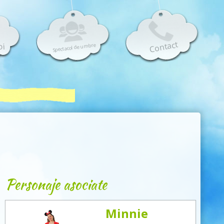
Contact
oi
Spectacol de umbre
Personaje asociate
Minnie