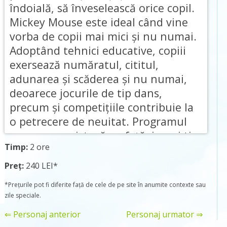
îndoială, să înveselească orice copil.
Mickey Mouse este ideal când vine
vorba de copii mai mici şi nu numai.
Adoptând tehnici educative, copiii
exersează număratul, cititul,
adunarea şi scăderea şi nu numai,
deoarece jocurile de tip dans,
precum şi competiţiile contribuie la
o petrecere de neuitat. Programul
presupune pictură pe faţă, jocuri tip
Timp:
2 ore
dans,muzică tematică, baloane
modelate.
Preț:
240 LEI*
*Prețurile pot fi diferite față de cele de pe site în anumite contexte sau
zile speciale.
⇐ Personaj anterior
Personaj urmator ⇒