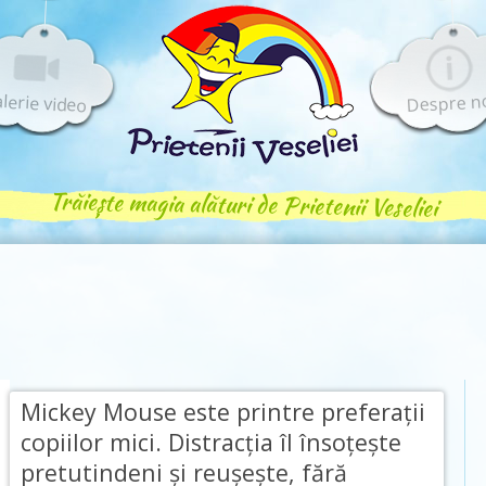
lerie video
Despre n
Trăiește magia alături de Prietenii Veseliei
Mickey Mouse este printre preferaţii
copiilor mici. Distracţia îl însoţeşte
pretutindeni şi reuşeşte, fără