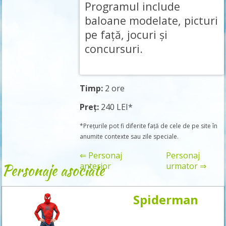
Programul include
baloane modelate, picturi
pe față, jocuri și
concursuri.
Timp:
2 ore
Preț:
240 LEI*
*Prețurile pot fi diferite față de cele de pe site în
anumite contexte sau zile speciale.
⇐ Personaj
Personaj
Personaje asociate
anterior
urmator ⇒
Spiderman
Rezervă