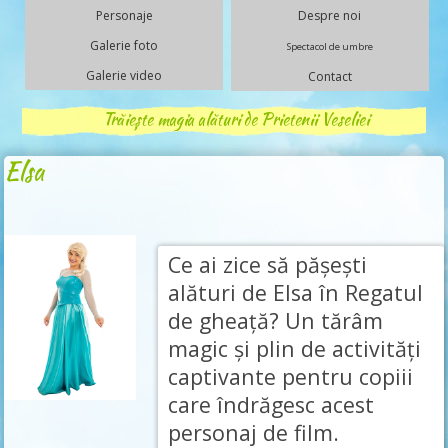
Personaje
Despre noi
Galerie foto
Spectacol de umbre
Galerie video
Contact
Trăiește magia alături de Prietenii Veseliei
Elsa
Ce ai zice să pășești
alături de Elsa în Regatul
de gheață? Un tărâm
magic și plin de activități
captivante pentru copiii
care îndrăgesc acest
personaj de film.