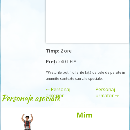
Timp:
2 ore
Preț:
240 LEI*
*Prețurile pot fi diferite față de cele de pe site în
anumite contexte sau zile speciale.
⇐ Personaj
Personaj
Personaje asociate
anterior
urmator ⇒
Mim
Rezervă