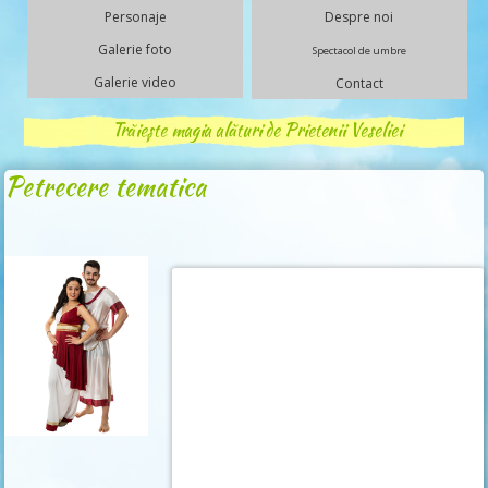
Personaje
Despre noi
Galerie foto
Spectacol de umbre
Galerie video
Contact
Trăiește magia alături de Prietenii Veseliei
Petrecere tematica