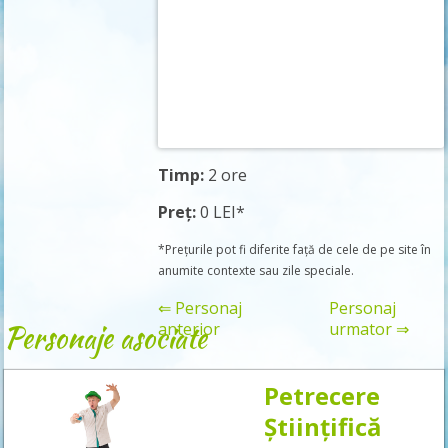
Timp:
2 ore
Preț:
0 LEI*
*Prețurile pot fi diferite față de cele de pe site în
anumite contexte sau zile speciale.
⇐ Personaj
Personaj
Personaje asociate
anterior
urmator ⇒
Petrecere
Rezervă
Științifică