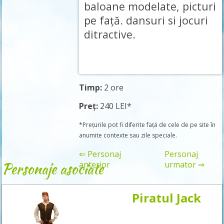
baloane modelate, picturi
pe față. dansuri si jocuri
ditractive.
Timp:
2 ore
Preț:
240 LEI*
*Prețurile pot fi diferite față de cele de pe site în
anumite contexte sau zile speciale.
⇐ Personaj
Personaj
Personaje asociate
anterior
urmator ⇒
Piratul Jack
Rezervă