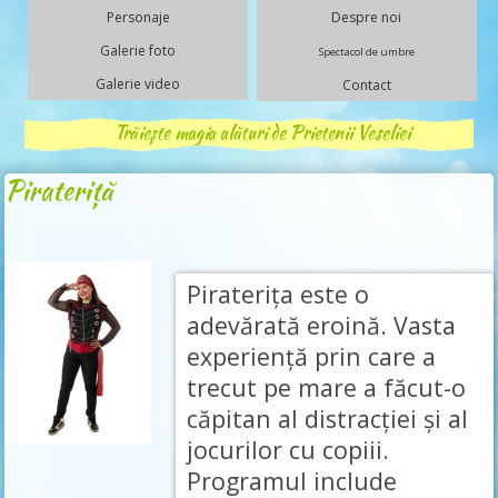
Personaje
Despre noi
Galerie foto
Spectacol de umbre
Galerie video
Contact
Trăiește magia alături de Prietenii Veseliei
Pirateriță
Pirateriţa este o
adevărată eroină. Vasta
experienţă prin care a
trecut pe mare a făcut-o
căpitan al distracţiei şi al
jocurilor cu copiii.
Programul include