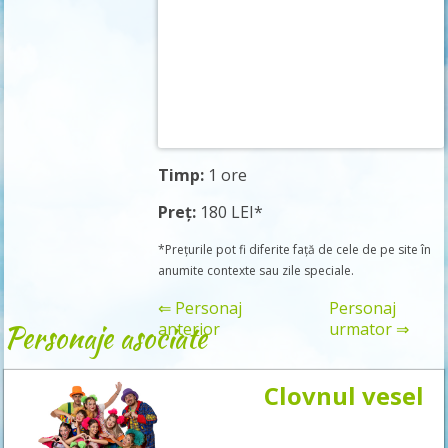
Timp:
1 ore
Preț:
180 LEI*
*Prețurile pot fi diferite față de cele de pe site în
anumite contexte sau zile speciale.
⇐ Personaj
Personaj
Personaje asociate
anterior
urmator ⇒
Clovnul vesel
Rezervă