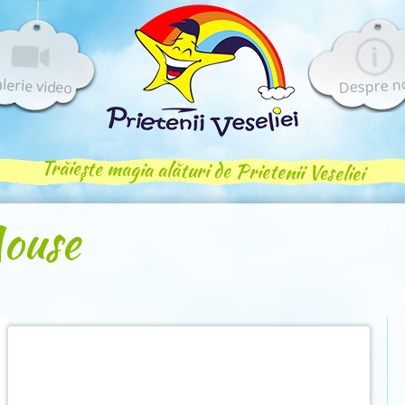
lerie video
Despre n
Trăiește magia alături de Prietenii Veseliei
ouse