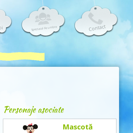
Contact
oi
Spectacol de umbre
Personaje asociate
Mascotă