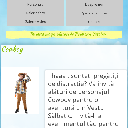
Personaje
Despre noi
Galerie foto
Spectacol de umbre
Galerie video
Contact
Trăiește magia alături de Prietenii Veseliei
Cowboy
I haaa , sunteți pregătiți
de distracție? Vă invităm
alături de personajul
Cowboy pentru o
aventură din Vestul
Sălbatic. Invită-l la
evenimentul tău pentru