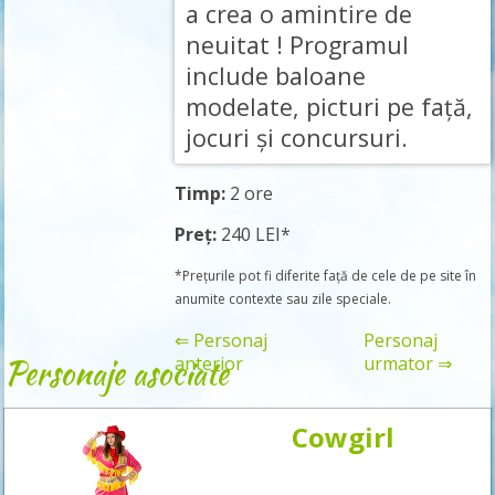
a crea o amintire de
neuitat ! Programul
include baloane
modelate, picturi pe față,
jocuri și concursuri.
Timp:
2 ore
Preț:
240 LEI*
*Prețurile pot fi diferite față de cele de pe site în
anumite contexte sau zile speciale.
⇐ Personaj
Personaj
Personaje asociate
anterior
urmator ⇒
Cowgirl
Rezervă