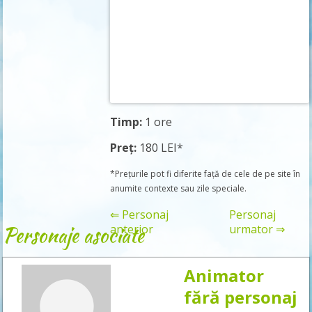
Timp:
1 ore
Preț:
180 LEI*
*Prețurile pot fi diferite față de cele de pe site în
anumite contexte sau zile speciale.
⇐ Personaj
Personaj
Personaje asociate
anterior
urmator ⇒
Animator
Rezervă
fără personaj