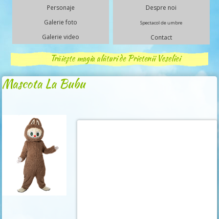
Personaje
Despre noi
Galerie foto
Spectacol de umbre
Galerie video
Contact
Trăiește magia alături de Prietenii Veseliei
Mascota La Bubu