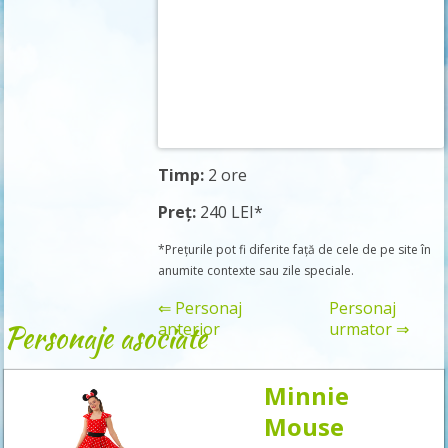
Timp:
2 ore
Preț:
240 LEI*
*Prețurile pot fi diferite față de cele de pe site în
anumite contexte sau zile speciale.
⇐ Personaj
Personaj
Personaje asociate
anterior
urmator ⇒
Minnie
Rezervă
Mouse