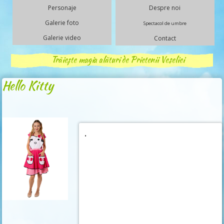
Personaje
Despre noi
Galerie foto
Spectacol de umbre
Galerie video
Contact
Trăiește magia alături de Prietenii Veseliei
Hello Kitty
.