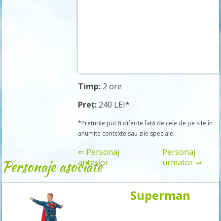
Timp:
2 ore
Preț:
240 LEI*
*Prețurile pot fi diferite față de cele de pe site în
anumite contexte sau zile speciale.
⇐ Personaj
Personaj
Personaje asociate
anterior
urmator ⇒
Superman
Rezervă