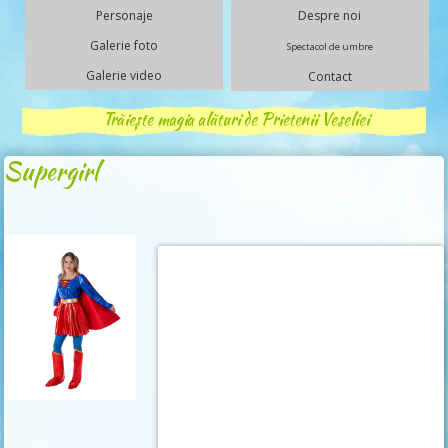
Personaje
Despre noi
Galerie foto
Spectacol de umbre
Galerie video
Contact
Trăiește magia alături de Prietenii Veseliei
Supergirl