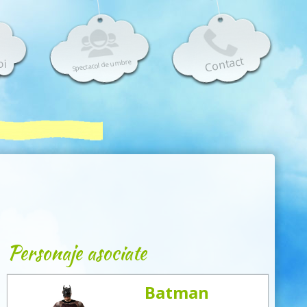
Contact
oi
Spectacol de umbre
Personaje asociate
Batman