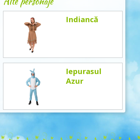
Alte personaje
Indiancă
Iepurasul
Azur