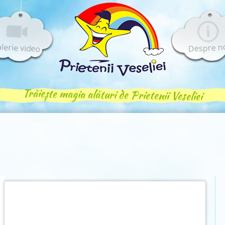
lerie video
Despre n
Trăiește magia alături de Prietenii Veseliei