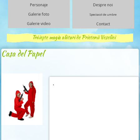
Personaje
Despre noi
Galerie foto
Spectacol de umbre
Galerie video
Contact
Trăiește magia alături de Prietenii Veseliei
Casa del Papel
.