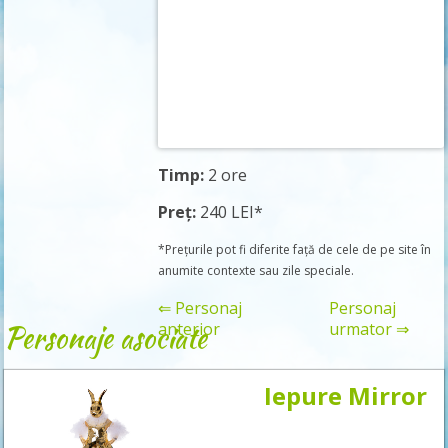
Timp:
2 ore
Preț:
240 LEI*
*Prețurile pot fi diferite față de cele de pe site în
anumite contexte sau zile speciale.
⇐ Personaj
Personaj
Personaje asociate
anterior
urmator ⇒
Iepure Mirror
Rezervă