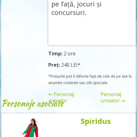
pe față, jocuri și
concursuri.
Timp:
2 ore
Preț:
240 LEI*
*Prețurile pot fi diferite față de cele de pe site în
anumite contexte sau zile speciale.
⇐ Personaj
Personaj
Personaje asociate
anterior
urmator ⇒
Spiridus
Rezervă