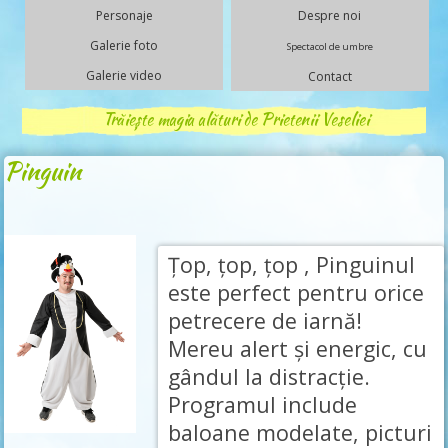
Personaje
Despre noi
Galerie foto
Spectacol de umbre
Galerie video
Contact
Trăiește magia alături de Prietenii Veseliei
Pinguin
Țop, țop, țop , Pinguinul
este perfect pentru orice
petrecere de iarnă!
Mereu alert și energic, cu
gândul la distracție.
Programul include
baloane modelate, picturi