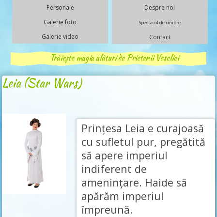
Personaje
Despre noi
Galerie foto
Spectacol de umbre
Galerie video
Contact
Trăiește magia alături de Prietenii Veseliei
Leia (Star Wars)
Prințesa Leia e curajoasă
cu sufletul pur, pregătită
să apere imperiul
indiferent de
amenințare. Haide să
apărăm imperiul
împreună.