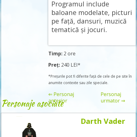
Programul include
baloane modelate, picturi
pe față, dansuri, muzică
tematică și jocuri.
Timp:
2 ore
Preț:
240 LEI*
*Prețurile pot fi diferite față de cele de pe site în
anumite contexte sau zile speciale.
⇐ Personaj
Personaj
Personaje asociate
anterior
urmator ⇒
Darth Vader
Rezervă