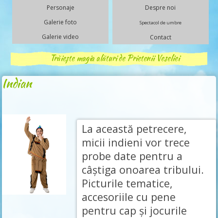
Personaje
Despre noi
Galerie foto
Spectacol de umbre
Galerie video
Contact
Trăiește magia alături de Prietenii Veseliei
Indian
La această petrecere,
micii indieni vor trece
probe date pentru a
câștiga onoarea tribului.
Picturile tematice,
accesoriile cu pene
pentru cap și jocurile