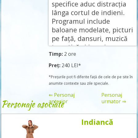
specifice aduc distracția
lânga cortul de indieni.
Programul include
baloane modelate, picturi
pe față, dansuri, muzică
tematică și jocuri.
Timp:
2 ore
Preț:
240 LEI*
*Prețurile pot fi diferite față de cele de pe site în
anumite contexte sau zile speciale.
⇐ Personaj
Personaj
Personaje asociate
anterior
urmator ⇒
Indiancă
Rezervă