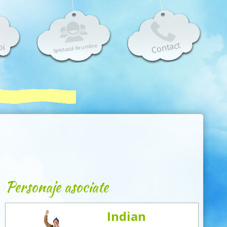
Contact
oi
Spectacol de umbre
Personaje asociate
Indian