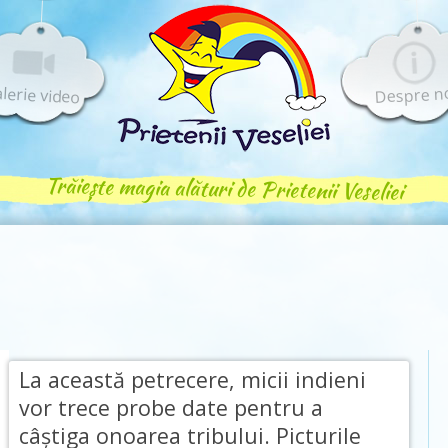
lerie video
Despre n
Trăiește magia alături de Prietenii Veseliei
La această petrecere, micii indieni
vor trece probe date pentru a
câștiga onoarea tribului. Picturile