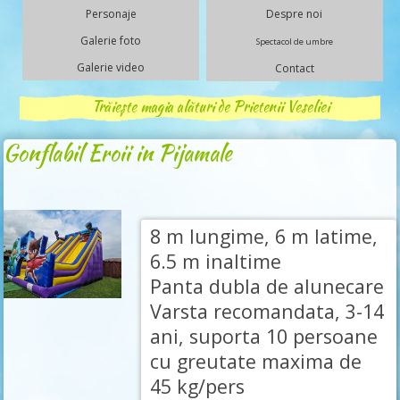
Personaje
Despre noi
Galerie foto
Spectacol de umbre
Galerie video
Contact
Trăiește magia alături de Prietenii Veseliei
Gonflabil Eroii in Pijamale
8 m lungime, 6 m latime,
6.5 m inaltime
Panta dubla de alunecare
Varsta recomandata, 3-14
ani, suporta 10 persoane
cu greutate maxima de
45 kg/pers