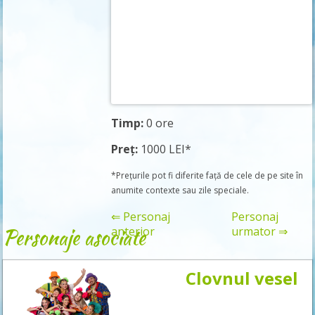
Timp:
0 ore
Preț:
1000 LEI*
*Prețurile pot fi diferite față de cele de pe site în
anumite contexte sau zile speciale.
⇐ Personaj
Personaj
Personaje asociate
anterior
urmator ⇒
Clovnul vesel
Rezervă