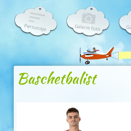
Personaje
Galerie foto
Ga
Baschetbalist