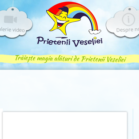
lerie video
Despre n
Trăiește magia alături de Prietenii Veseliei