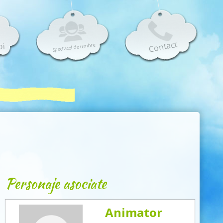
Contact
oi
Spectacol de umbre
Personaje asociate
Animator