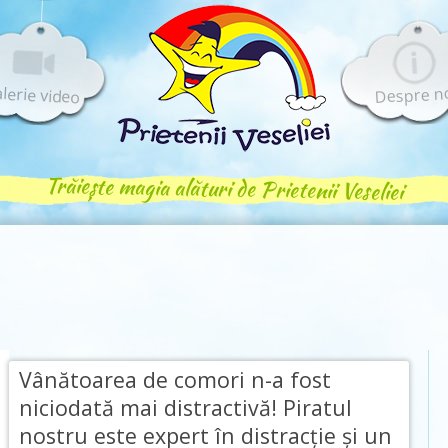
lerie video
Despre n
Trăiește magia alături de Prietenii Veseliei
Vânătoarea de comori n-a fost
niciodată mai distractivă! Piratul
nostru este expert în distracţie şi un