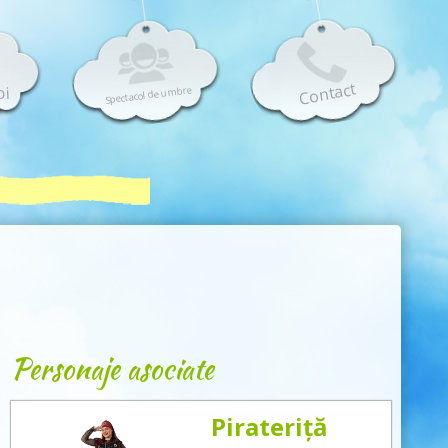
Contact
oi
Spectacol de umbre
Personaje asociate
Pirateriță