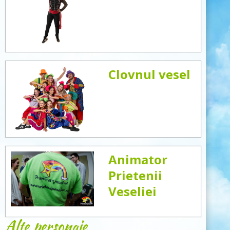
Clovnul vesel
Animator
Prietenii
Veseliei
Alte personaje