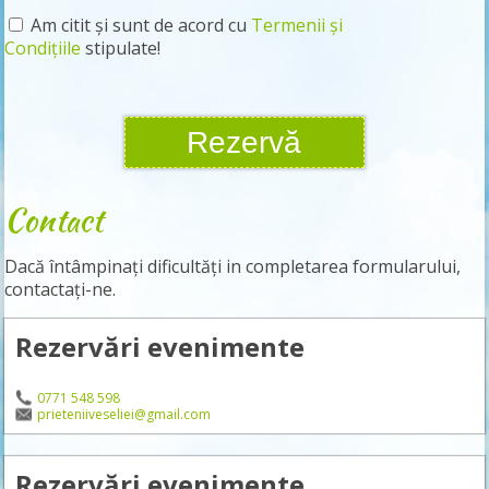
Am citit și sunt de acord cu
Termenii și
Condițiile
stipulate!
Contact
Dacă întâmpinați dificultăți in completarea formularului,
contactați-ne.
Rezervări evenimente
0771 548 598
prieteniiveseliei@gmail.com
Rezervări evenimente