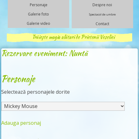
Personaje
Despre noi
Galerie foto
Spectacol de umbre
Galerie video
Contact
Trăiește magia alături de Prietenii Veseliei
Rezervare eveniment: Nuntă
Personaje
Selectează personajele dorite
Adauga personaj