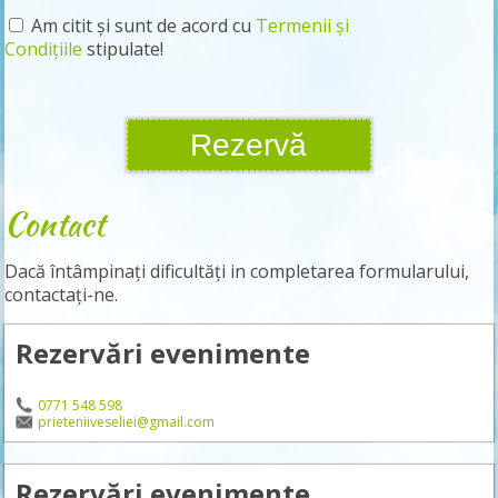
Am citit și sunt de acord cu
Termenii și
Condițiile
stipulate!
Contact
Dacă întâmpinați dificultăți in completarea formularului,
contactați-ne.
Rezervări evenimente
0771 548 598
prieteniiveseliei@gmail.com
Rezervări evenimente