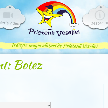
lerie video
Despre n
Trăiește magia alături de Prietenii Veseliei
nt: Botez