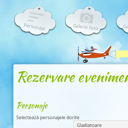
Personaje
Galerie foto
Ga
Rezervare evenime
Personaje
Selectează personajele dorite