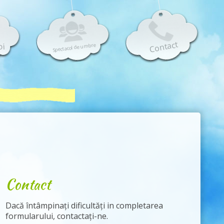
Contact
oi
Spectacol de umbre
Contact
Dacă întâmpinați dificultăți in completarea
formularului, contactați-ne.