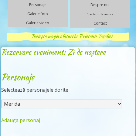
Personaje
Despre noi
Galerie foto
Spectacol de umbre
Galerie video
Contact
Trăiește magia alături de Prietenii Veseliei
Rezervare eveniment: Zi de naștere
Personaje
Selectează personajele dorite
Adauga personaj