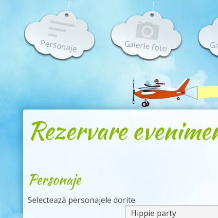
Personaje
Galerie foto
Ga
Rezervare evenimen
Personaje
Selectează personajele dorite