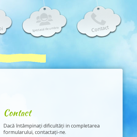
Contact
oi
Spectacol de umbre
Contact
Dacă întâmpinați dificultăți in completarea
formularului, contactați-ne.