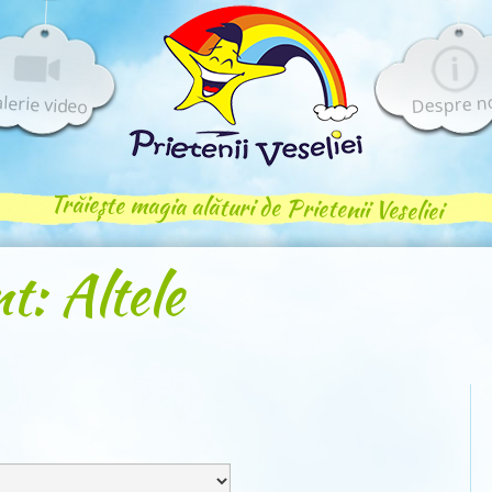
lerie video
Despre n
Trăiește magia alături de Prietenii Veseliei
t: Altele