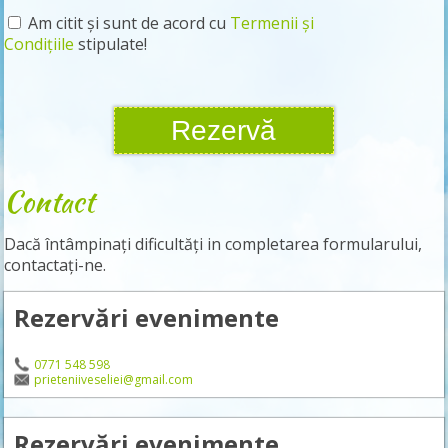
Am citit și sunt de acord cu
Termenii și
Condițiile
stipulate!
Contact
Dacă întâmpinați dificultăți in completarea formularului,
contactați-ne.
Rezervări evenimente
0771 548 598
prieteniiveseliei@gmail.com
Rezervări evenimente