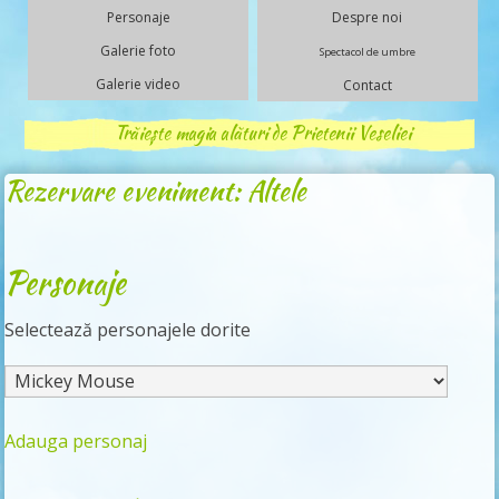
Personaje
Despre noi
Galerie foto
Spectacol de umbre
Galerie video
Contact
Trăiește magia alături de Prietenii Veseliei
Rezervare eveniment: Altele
Personaje
Selectează personajele dorite
Adauga personaj