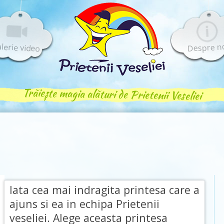
lerie video
Despre n
Trăiește magia alături de Prietenii Veseliei
Iata cea mai indragita printesa care a
ajuns si ea in echipa Prietenii
veseliei. Alege aceasta printesa