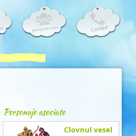
Contact
oi
Spectacol de umbre
Personaje asociate
Clovnul vesel