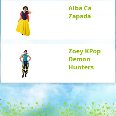
Alba Ca
Zapada
Zoey KPop
Demon
Hunters