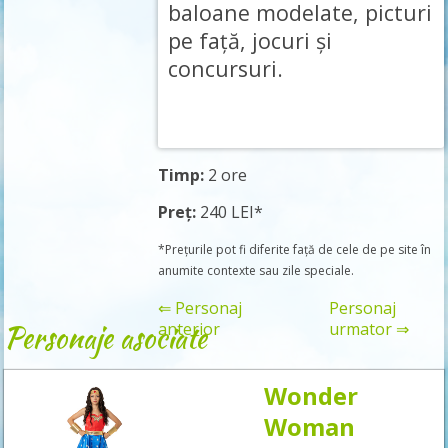
baloane modelate, picturi
pe față, jocuri și
concursuri.
Timp:
2 ore
Preț:
240 LEI*
*Prețurile pot fi diferite față de cele de pe site în
anumite contexte sau zile speciale.
⇐ Personaj
Personaj
Personaje asociate
anterior
urmator ⇒
Wonder
Rezervă
Woman