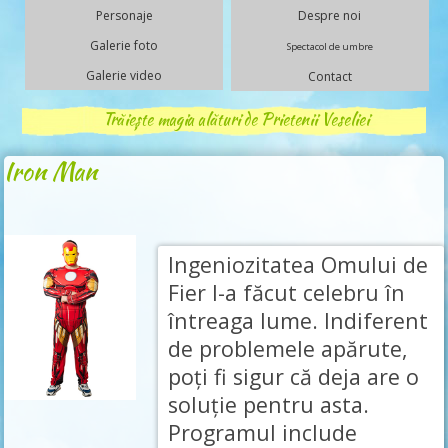
Personaje
Despre noi
Galerie foto
Spectacol de umbre
Galerie video
Contact
Trăiește magia alături de Prietenii Veseliei
Iron Man
Ingeniozitatea Omului de
Fier l-a făcut celebru în
întreaga lume. Indiferent
de problemele apărute,
poți fi sigur că deja are o
soluție pentru asta.
Programul include