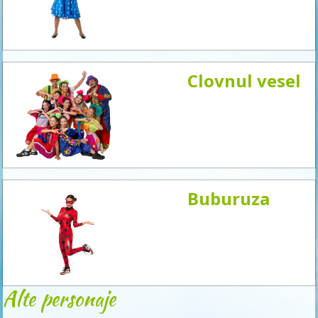
acum
Clovnul vesel
Buburuza
Alte personaje