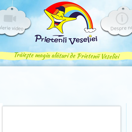
lerie video
Despre n
Trăiește magia alături de Prietenii Veseliei