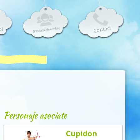
Contact
oi
Spectacol de umbre
Personaje asociate
Cupidon