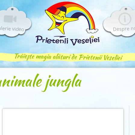
lerie video
Despre n
Trăiește magia alături de Prietenii Veseliei
animale jungla