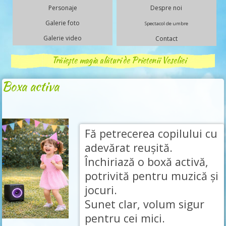
Personaje
Despre noi
Galerie foto
Spectacol de umbre
Galerie video
Contact
Trăiește magia alături de Prietenii Veseliei
Boxa activa
Fă petrecerea copilului cu
adevărat reușită.
Închiriază o boxă activă,
potrivită pentru muzică și
jocuri.
Sunet clar, volum sigur
pentru cei mici.