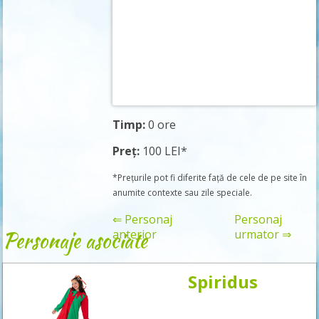
Timp:
0 ore
Preț:
100 LEI*
*Prețurile pot fi diferite față de cele de pe site în
anumite contexte sau zile speciale.
⇐ Personaj
Personaj
Personaje asociate
anterior
urmator ⇒
Spiridus
Rezervă